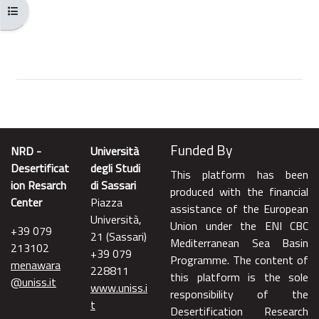
Ouvrir l’index du cours
Funded By
NRD -
Università
Desertificat
degli Studi
This platform has been
ion Resarch
di Sassari
produced with the financial
Center
Piazza
assistance of the European
Università,
Union under the ENI CBC
+39 079
21 (Sassari)
Mediterranean Sea Basin
213102
+39 079
Programme. The content of
menawara
228811
this platform is the sole
@uniss.it
www.uniss.i
responsibility of the
t
Desertification Research